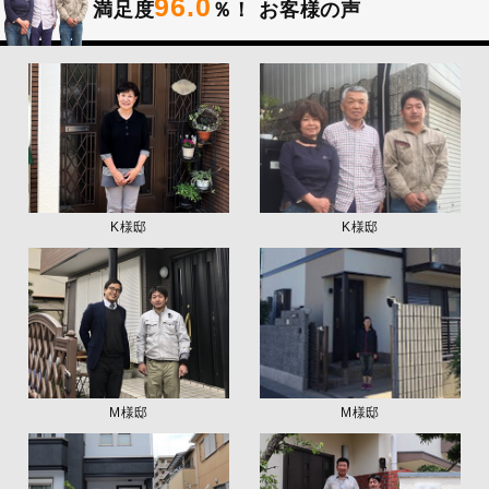
96.0
満足度
％！
お客様の声
K様邸
K様邸
M様邸
M様邸