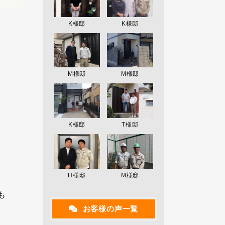
K様邸
K様邸
M様邸
M様邸
K様邸
T様邸
い
H様邸
M様邸
も
お客様の声一覧