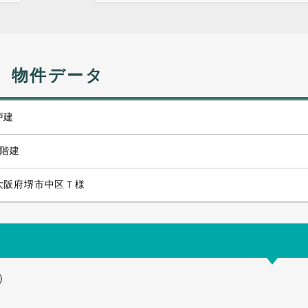
物件データ
戸建
2階建
大阪府堺市中区Ｔ様
）