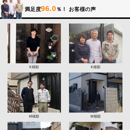
96.0
満足度
％！
お客様の声
K様邸
K様邸
M様邸
M様邸