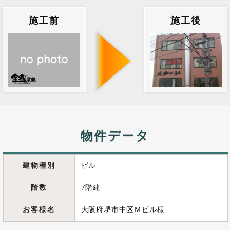
施工前
施工後
物件データ
建物種別
ビル
階数
7階建
お客様名
大阪府堺市中区Ｍビル様