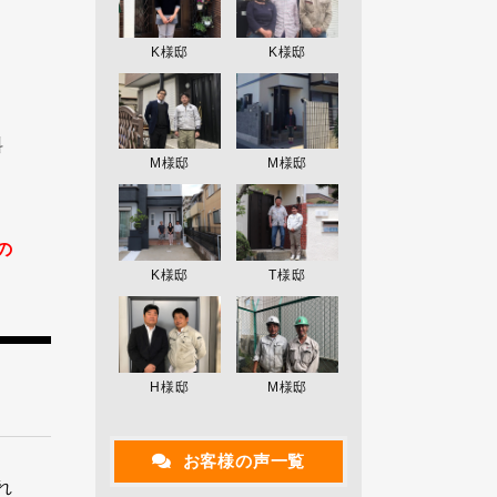
K様邸
K様邸
料
M様邸
M様邸
の
K様邸
T様邸
H様邸
M様邸
お客様の声一覧
れ