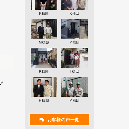
K様邸
K様邸
M様邸
M様邸
K様邸
T様邸
が
H様邸
M様邸
お客様の声一覧