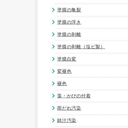
塗膜の亀裂
塗膜の浮き
塗膜の剥離
塗膜の剥離（塩ビ製）
塗膜白変
変褪色
褪色
藻・かびの付着
雨だれ汚染
錆汁汚染