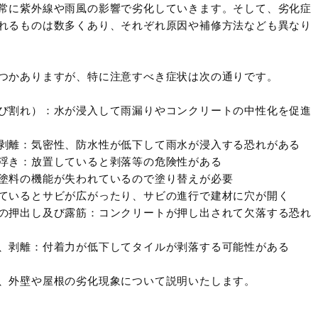
常に紫外線や雨風の影響で劣化していきます。そして、劣化症
れるものは数多くあり、それぞれ原因や補修方法なども異なり
つかありますが、特に注意すべき症状は次の通りです。
び割れ）：水が浸入して雨漏りやコンクリートの中性化を促進
剥離：気密性、防水性が低下して雨水が浸入する恐れがある
浮き：放置していると剥落等の危険性がある
塗料の機能が失われているので塗り替えが必要
ているとサビが広がったり、サビの進行で建材に穴が開く
の押出し及び露筋：コンクリートが押し出されて欠落する恐れ
、剥離：付着力が低下してタイルが剥落する可能性がある
、外壁や屋根の劣化現象について説明いたします。